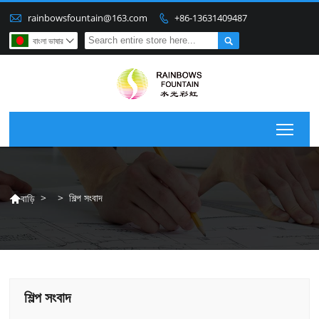

rainbowsfountain@163.com
+86-13631409487


বাংলা ভাষার

Togg
>
>
শিল্প সংবাদ
বাড়ি

শিল্প সংবাদ