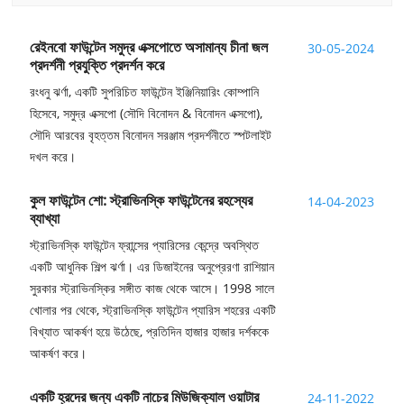
রেইনবো ফাউন্টেন সমুদ্র এক্সপোতে অসামান্য চীনা জল
30-05-2024
প্রদর্শনী প্রযুক্তি প্রদর্শন করে
রংধনু ঝর্ণা, একটি সুপরিচিত ফাউন্টেন ইঞ্জিনিয়ারিং কোম্পানি
হিসেবে, সমুদ্র এক্সপো (সৌদি বিনোদন & বিনোদন এক্সপো),
সৌদি আরবের বৃহত্তম বিনোদন সরঞ্জাম প্রদর্শনীতে স্পটলাইট
দখল করে।
কুল ফাউন্টেন শো: স্ট্রাভিনস্কি ফাউন্টেনের রহস্যের
14-04-2023
ব্যাখ্যা
স্ট্রাভিনস্কি ফাউন্টেন ফ্রান্সের প্যারিসের কেন্দ্রে অবস্থিত
একটি আধুনিক শিল্প ঝর্ণা। এর ডিজাইনের অনুপ্রেরণা রাশিয়ান
সুরকার স্ট্রাভিনস্কির সঙ্গীত কাজ থেকে আসে। 1998 সালে
খোলার পর থেকে, স্ট্রাভিনস্কি ফাউন্টেন প্যারিস শহরের একটি
বিখ্যাত আকর্ষণ হয়ে উঠেছে, প্রতিদিন হাজার হাজার দর্শককে
আকর্ষণ করে।
একটি হ্রদের জন্য একটি নাচের মিউজিক্যাল ওয়াটার
24-11-2022