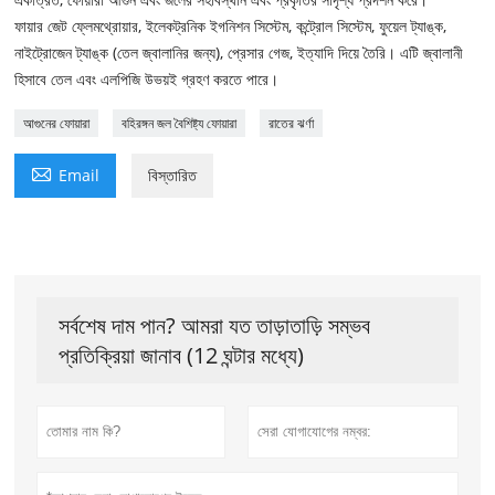
ফায়ার জেট ফ্লেমথ্রোয়ার, ইলেকট্রনিক ইগনিশন সিস্টেম, কন্ট্রোল সিস্টেম, ফুয়েল ট্যাঙ্ক,
নাইট্রোজেন ট্যাঙ্ক (তেল জ্বালানির জন্য), প্রেসার গেজ, ইত্যাদি দিয়ে তৈরি। এটি জ্বালানী
হিসাবে তেল এবং এলপিজি উভয়ই গ্রহণ করতে পারে।
আগুনের ফোয়ারা
বহিরঙ্গন জল বৈশিষ্ট্য ফোয়ারা
রাতের ঝর্ণা

Email
বিস্তারিত
সর্বশেষ দাম পান? আমরা যত তাড়াতাড়ি সম্ভব
প্রতিক্রিয়া জানাব (12 ঘন্টার মধ্যে)