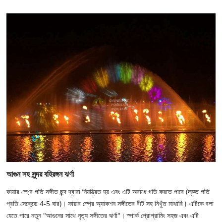
আগুন সহ সুন্দর বহিরঙ্গন ঝর্ণা
ফায়ার স্প্রে গতি সঙ্গীত ছন্দ দ্বারা নিয়ন্ত্রিত হয় এবং এটি অবাধে গতি করতে পারে (দ্রুত গতি
প্রতি সেকেন্ডে 4-5 বার)। ফায়ার স্প্রে অ্যাকশন সঙ্গীতের বীট সহ নিখুঁত মাঝারি। এটিকে বলা
যেতে পারে নতুন "আগুনের সাথে নৃত্য সঙ্গীতের ঝর্ণা"। স্পার্ক প্রোগ্রামিং সহজ এবং এটি