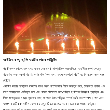
আউটডোর বড় ডান্সিং ওয়াটার ফায়ার ফাউন্টেন
প্রাচীনকাল থেকে, জল এবং আগুন বেমানান। সাম্প্রতিক বছরগুলিতে, ওয়াটারস্কেপ ক্ষেত্রে
প্রযুক্তি এবং নকশা ধারণার অগ্রগতি "জল এবং আগুন একসাথে নাচ" এর বিস্ময়কে সত্য করে
তোলে।
ওয়াটার ফায়ার ফাউন্টেন দক্ষতার সাথে তরল গতিবিদ্যার নীতি ব্যবহার করে, জৈবভাবে গ্যাস এবং
তরল অবস্থাকে একীভূত করে এবং রকেট সিস্টেমে উচ্চ-শক্তি ইগনিশন নিয়ন্ত্রণ প্রযুক্তি এবং
শিখা সনাক্তকরণ যন্ত্র ব্যবহার করে, যা জলে উচ্চ-শক্তির স্পার্ক তৈরি করতে পারে। জল এবং
আগুনের একীকরণ সঙ্গীত ফোয়ারায় নতুন জীবন আনতে পারে। জল এবং ফায়ার ফাউন্টেন
পারফরম্যান্স স্টেজ, অবসর স্কোয়ার, বড় পার্ক এবং অন্যান্য জায়গায় ব্যবহার করা যেতে পারে।