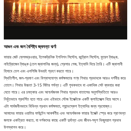
আগুন এবং জল বৈশিষ্ট্য জ্বলন্ত ঝর্ণা
ফায়ার জেট ফ্লেমথ্রওয়ার, ইলেকট্রনিক ইগনিশন সিস্টেম, কন্ট্রোল সিস্টেম, ফুয়েল ট্যাঙ্ক,
নাইট্রোজেন ট্যাঙ্ক (তেল জ্বালানির জন্য), প্রেসার গেজ, ইত্যাদি দিয়ে তৈরি। এটি জ্বালানী
হিসাবে তেল এবং এলপিজি উভয়ই গ্রহণ করতে পারে।
স্থিতিশীল, জল-প্রমাণ এবং বিশ্বাসযোগ্য কর্মক্ষমতার পণ্য শিখার প্রভাবকে আরও দর্শনীয় করে
তোলে। শিখার উচ্চতা 3-15 মিটার পর্যন্ত। এটি পৃথকভাবে বা একাধিক সেট ব্যবহার করা
যেতে পারে। এর চমত্কার এবং আশ্চর্যজনক শিখার প্রভাব বাতাসের অনুপস্থিতিতে আরও
নিখুঁতভাবে প্রদর্শিত হতে পারে এবং এইভাবে স্টেজ ইফেক্টকে একটি ক্লাইমেক্সে নিয়ে আসে।
এটা সার্বজনীনভাবে বিভিন্ন প্রধান কর্মক্ষমতা, ল্যান্ডস্কেপ ইত্যাদির জন্য প্রযোজ্য।
আমাদের ফায়ার ওয়াটার ফাউন্টেন আকর্ষণীয় এবং আশ্চর্যজনক ফায়ার ইফেক্ট স্প্রে করে প্রাণবন্ত
জলকে একত্রিত করতে, যা দর্শকদের কাছে একটি দুর্দান্ত এবং জীবন-সদৃশ ভিজ্যুয়াল প্রভাব
উপস্থাপন করে।