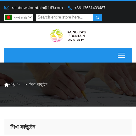

rainbowsfountain@163.com
+86-13631409487


বাংলা ভাষার

Togg
>
>
শিখা ফাউন্টেন
বাড়ি

শিখা ফাউন্টেন