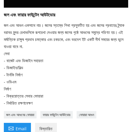
জল এবং ফায়ার ফাউন্টেন আউটডোর
জল এবং আগুন একসাথে নাচ। জলের স্তম্ভে শিখা প্রস্ফুটিত হয় এবং জলের প্রবাহের ট্র্যাক
বরাবর সুন্দর রেখাগুলিকে রূপরেখা দেওয়ার জন্য জলের পৃষ্ঠে আগুনের সমুদ্রে পরিণত হয়। এই
মর্মান্তিক চাক্ষুষ প্রভাব চমত্কার এবং চকচকে, এবং ভরবেগ ইট একটি দীর্ঘ সময়ের জন্য ভুলে
যাওয়া যাবে না.
সেবা
- বাজেট এবং ডিজাইন সহায়তা
- ডিজাইন/বিল্ড
- টার্নকি নির্মাণ
- ওডিএম
নির্মাণ
- বিক্রয়োত্তর সেবার ফোয়ারা
- নির্ধারিত রক্ষণাবেক্ষণ
জল এবং আগুনের ফোয়ারা
ফায়ার ফাউন্টেন আউটডোর
ফোয়ারা আগুন

Email
বিস্তারিত