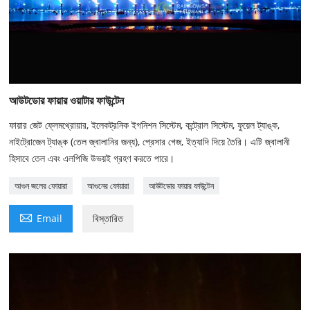
আউটডোর ফায়ার ওয়াটার ফাউন্টেন
ফায়ার জেট ফ্লেমথ্রোয়ার, ইলেকট্রনিক ইগনিশন সিস্টেম, কন্ট্রোল সিস্টেম, ফুয়েল ট্যাঙ্ক,
নাইট্রোজেন ট্যাঙ্ক (তেল জ্বালানির জন্য), প্রেসার গেজ, ইত্যাদি দিয়ে তৈরি। এটি জ্বালানী
হিসাবে তেল এবং এলপিজি উভয়ই গ্রহণ করতে পারে।
আগুন জলের ফোয়ারা
আগুনের ফোয়ারা
আউটডোর ফায়ার ফাউন্টেন

Email
বিস্তারিত