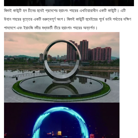
জিশুই কাউন্টি হল চীনের হুবেই প্রদেশের হুয়াংগং শহরের এখতিয়ারাধীন একটি কাউন্টি। এটি
উহান শহরের বৃত্তের একটি গুরুত্বপূর্ণ অংশ। জিশুই কাউন্টি হুবেইয়ের পূর্বে ডাবি পর্বতের দক্ষিণ
পাদদেশে এবং ইয়াংজি নদীর মধ্যবর্তী তীরে হুয়াংগাং শহরের অন্তর্গত।