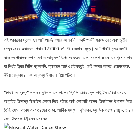
এই প্রকল্পের সুযোগ হল আর্ট পার্কের শহুরে ব্যালকনি। আর্ট পার্কটি প্রথম সেতু এবং তৃতীয়
সেতুর মধ্যে অবস্থিত, প্রায় 127000 বর্গ মিটার এলাকা জুড়ে। আর্ট পার্কটি মূলত একটি
বহিরঙ্গন পাবলিক স্পেস যেখানে আধুনিক শিল্পের অভিজ্ঞতা এবং অবকাশ রয়েছে এর প্রধান কাজ,
যা শিশুই ড্রিম সিটির ব্যালকনি, ল্যাংজেন আর্ট ওয়াটারফ্রন্ট, চেরি ব্লসম অবসর ওয়াটারফ্রন্ট,
ইউয়াং স্কোয়ার এবং অন্যান্য উপাদান নিয়ে গঠিত।
"শিশুই হে স্বপ্ন"
পাথরের ফুটপাথ এলাকা, লন গ্রিনিং এরিয়া, পুল ফাউন্টেন এরিয়া এবং ও-
আকৃতির ডিসপ্লে ডিভাইস এলাকা নিয়ে গঠিত; ঝর্ণা এলাকাটি অনেক ডিজাইনের উপাদান দিয়ে
তৈরি, যেমন বাতাস এবং তরঙ্গের তাড়া, আর্থিক সংস্থান ঘূর্ণায়মান, ম্যাজিক ওয়ান্ডারল্যান্ড, তারার
মতো উজ্জ্বল, স্ট্রিমার এবং রঙ।