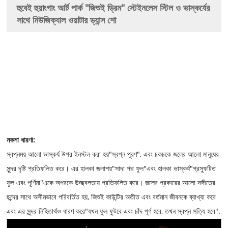
হুবেই হুয়াংগাং আর্ট পার্ক "জিশুই ড্রিম" স্টেইনলেস স্টিল ও ভাস্কর্যের
সাথে মিউজিক্যাল ওয়াটার ড্যান্স শো
নকশা ধারণা:
স্বপ্নময় আলো ভাস্কর্য উপর ইনস্টল করা হয়"স্বপ্ন পূরণ", এবং চকচকে জলের আলো মানুষের
সুন্দর দৃষ্টি প্রতিফলিত করে। এর হালকা জলাশয়"সাদা পদ্ম ফুল"এবং হালকা ভাস্কর্য"প্রস্ফুটিত
ফুল এবং পূর্ণিমা"একে অপরকে উজ্জ্বলতায় প্রতিফলিত করে। জলের প্রকারের আলো সঙ্গীতের
ছন্দের সাথে অসীমভাবে পরিবর্তিত হয়, জিশুই কাউন্টির অতীত এবং বর্তমান জীবনকে ব্যাখ্যা করে
এবং এর সুন্দর নিহিতার্থও ধারণ করে"যখন ফুল ফুটবে এবং চাঁদ পূর্ণ হবে, তখন স্বপ্ন সত্যি হবে".