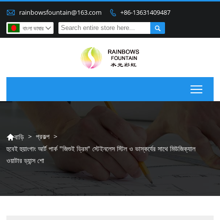

rainbowsfountain@163.com
+86-13631409487


বাংলা ভাষার

Togg
>
প্রকল্প
>
বাড়ি

হুবেই হুয়াংগাং আর্ট পার্ক "জিশুই ড্রিম" স্টেইনলেস স্টিল ও ভাস্কর্যের সাথে মিউজিক্যাল
ওয়াটার ড্যান্স শো